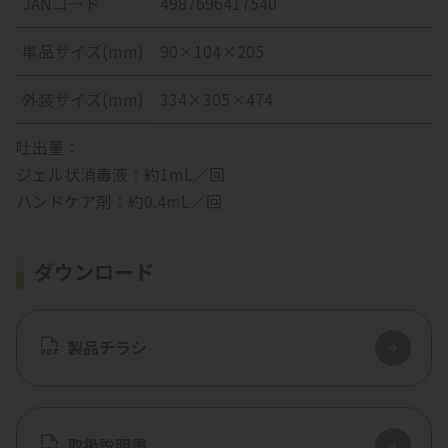
JANコード
4987696417540
単品サイズ(mm)
90×104×205
外装サイズ(mm)
334×305×474
吐出量：
ジェル状消毒液：約1mL／回
ハンドケア剤：約0.4mL／回
ダウンロード
製品チラシ
取扱説明書