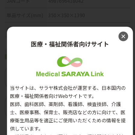
JANコード
4987696418042
単品サイズ(mm)
350×350×1390
外装サイズ(mm)
750×365×120
医療・福祉関係者向けサイト
ダウンロード
製品チラシ
当サイトは、サラヤ株式会社が運営する、日本国内の
医療・福祉関係者向けWebサイトです。
医師、歯科医師、薬剤師、看護師、検査技師、介護
取扱説明書
士、医療事務、保育士、販売店などの方に向けて、医
療衛生用品等を適正にご使用いただくための情報を提
供しています。