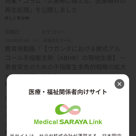
特集・コラム「災害時に備える、医療器材の
再生処理」を公開しました
詳しく見る
投稿日
カテゴリー
2026年8月4日（火）
お役立ちツール
教育用動画「【ウガンダにおける擦式アル
コール手指衛生剤（ABHR）の現地生産】 ～
患者安全のための手指衛生多角的戦略の拡大
～」を公開しました
詳しく見る
医療・福祉関係者向けサイト
投稿日
カテゴリー
2026年7月31日（金）
製品情報
介助機器「補助金活用ガイド」補助金のご紹
介を更新しました
詳しく見る
当サイトは、サラヤ株式会社が運営する、日本国内