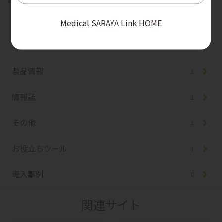
では、製品情報や医療・福祉現場でお役立ていただける各
詳しく見る
種情報を、よりわかりやすく、探しやすい形でお届...
コラム
2
Medical SARAYA Link HOME
セミナー・展示会
2
製品情報
1
情報誌
1
その他
1
お役立ちツール
1
導入事例
0
関連サイト