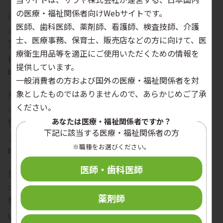
の医療・福祉関係者向けWebサイトです。
投稿日
カテゴリー
医師、歯科医師、薬剤師、看護師、検査技師、介護
2026年7月8日（水）
セミナー・展示会
士、医療事務、保育士、販売店などの方に向けて、医
第29回 関西感染症フォーラム（FInD in
療衛生用品等を適正にご使用いただくための情報を
Kansai）の申込受付を開始しました
提供しています。
詳しく見る
一般消費者の方および国外の医療・福祉関係者を対
象としたものではありませんので、あらかじめご了承
投稿日
カテゴリー
ください。
2026年6月25日（木）
情報誌
情報誌「HosCom」2026 vol.23 no.2を公開し
あなたは医療・福祉関係者ですか？
下記に該当する医療・福祉関係者の方
ました
※職種をお選びください。
詳しく見る
医師・歯科医師
投稿日
カテゴリー
2026年6月25日（木）
コラム
薬剤師
特集・コラム「衛生トピックス」
vol.11（2026.7）を公開しました